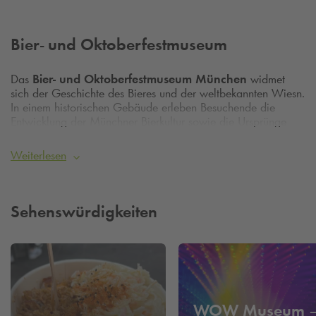
Bier- und Oktoberfestmuseum
Das
Bier- und Oktoberfestmuseum München
widmet
sich der Geschichte des Bieres und der weltbekannten Wiesn.
In einem historischen Gebäude erleben Besuchende die
Entwicklung der Münchner Bierkultur sowie die Ursprünge
des Oktoberfests. Die Ausstellung verbindet Tradition, Kultur
und Stadtgeschichte auf anschauliche Weise.
Weiterlesen
Komfortabel parken im
Q-Park
Rieger City Isartor
Für den Besuch des Museums bietet das
Q-Park
Rieger City
Isartor
eine zentrale Parkmöglichkeit in der Nähe der
Sehenswürdigkeiten
Altstadt.
WOW Museum 