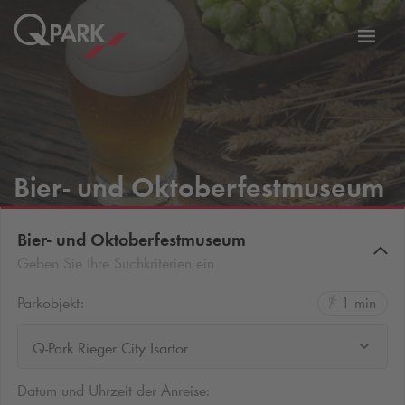
Zur
ation
Navig
eln
wechs
Bier- und Oktoberfestmuseum
Bier- und Oktoberfestmuseum
Geben Sie Ihre Suchkriterien ein
Parkobjekt:
1 min
Q-Park Rieger City Isartor
Datum und Uhrzeit der Anreise: