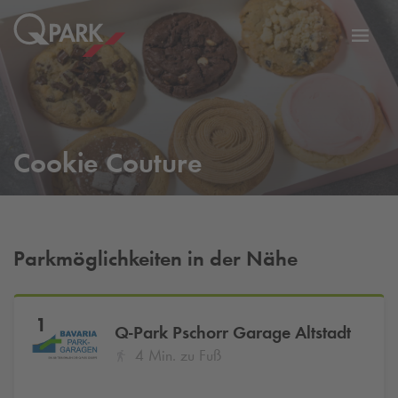
Zur
ation
Navig
eln
wechs
Cookie Couture
Parkmöglichkeiten in der Nähe
1
Q-Park
Pschorr Garage Altstadt
4 Min. zu Fuß