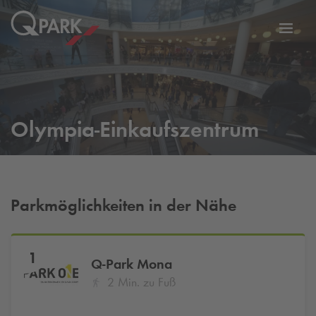
Zur
ation
Navig
eln
wechs
Olympia-Einkaufszentrum
Parkmöglichkeiten in der Nähe
1
Q-Park
Mona
2 Min. zu Fuß