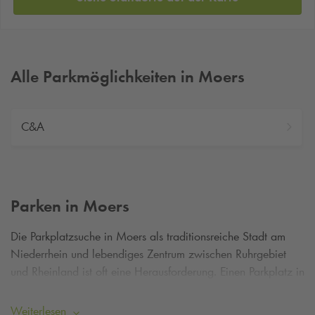
Alle Parkmöglichkeiten in Moers
C&A
Parken in Moers
Die Parkplatzsuche in Moers als traditionsreiche Stadt am
Niederrhein und lebendiges Zentrum zwischen Ruhrgebiet
und Rheinland ist oft eine Herausforderung. Einen Parkplatz in
Moers zu finden und kurze Wege zur historischen Altstadt,
zum Schloss Moers oder zu den kulturellen Einrichtungen der
Weiterlesen