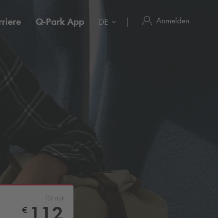
Anmelden
riere
Q-Park
App
DE
für nur
112
€