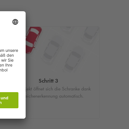
Schritt 3
Im Parkobjekt öffnet sich die Schranke dank
Kennzeichenerkennung automatisch.