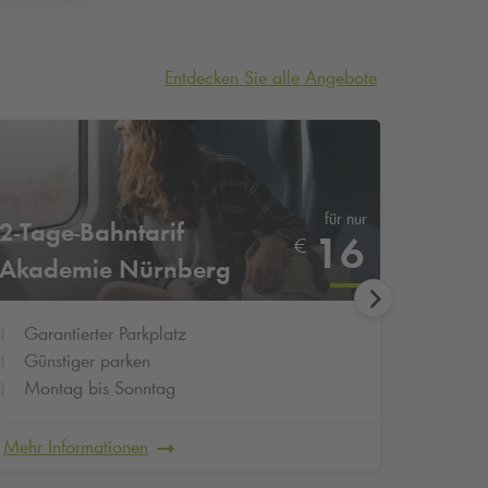
Entdecken Sie alle Angebote
für nur
2-Tage-Bahntarif
3-Tag
16
€
Akademie Nürnberg
Akad
Garantierter Parkplatz
Garan
Günstiger parken
Günst
Montag bis Sonntag
Mont
Mehr Informationen
Mehr In