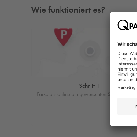
Wie funktioniert es?
Schritt 1
Parkplatz online am gewünschten Standort buc