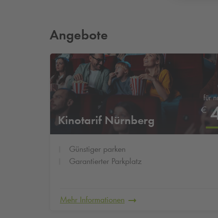
Angebote
für n
€
Kinotarif Nürnberg
Günstiger parken
Garantierter Parkplatz
Mehr Informationen