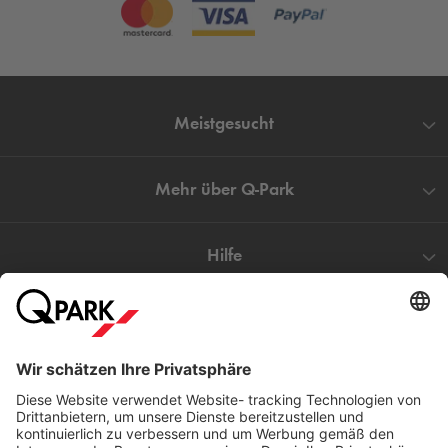
Meistgesucht
Mehr über
Q-Park
Hilfe
Direkt zum
Download