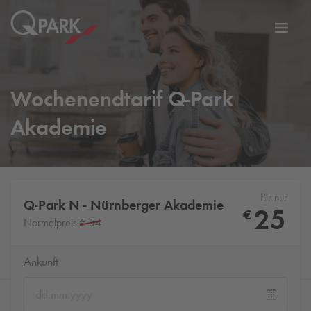
Zur
ation
Navig
eln
wechs
Wochenendtarif
Q-Park
Akademie
für nur
Q-Park
N - Nürnberger Akademie
25
€
Normalpreis
€ 54
Ankunft