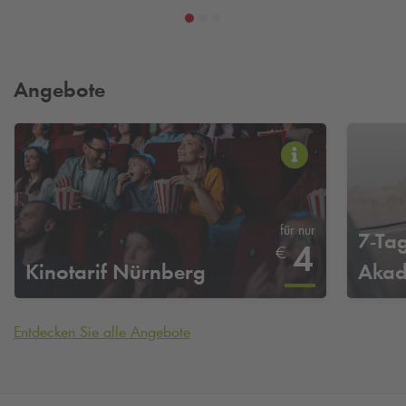
Angebote
für nur
7-Ta
4
€
Kinotarif Nürnberg
Akad
Entdecken Sie alle Angebote