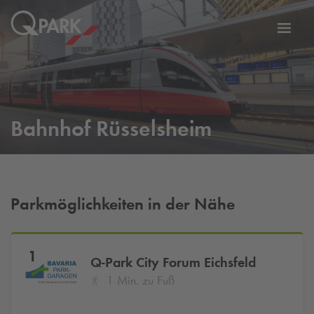
Zur
ation
Navig
eln
wechs
Bahnhof Rüsselsheim
Parkmöglichkeiten in der Nähe
1
Q-Park
City Forum Eichsfeld
1 Min. zu Fuß