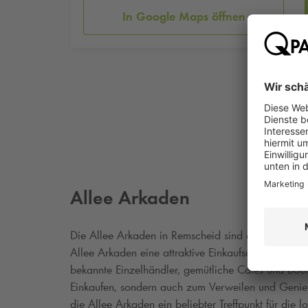
In Google Maps öffnen
Allee Arkaden
Die Allee Arkaden in Remscheid sind ein modernes 
Allee Arkaden eine attraktive Einkaufsdestination
bekannte Einzelhändler, gemütliche Cafés und Bouti
Einkaufen, sondern auch zum Verweilen und Genieß
die Allee Arkaden ein beliebter Treffpunkt für die 