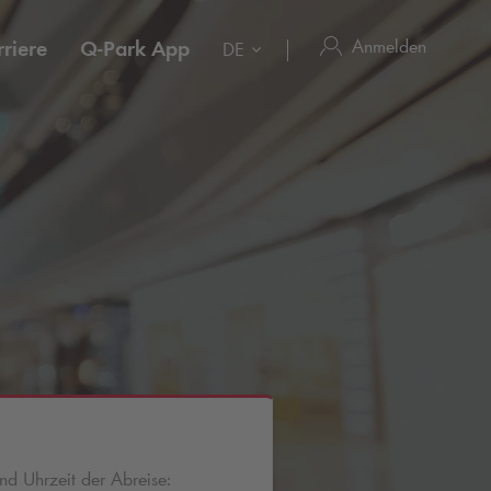
Anmelden
riere
Q-Park
App
DE
d Uhrzeit der Abreise: