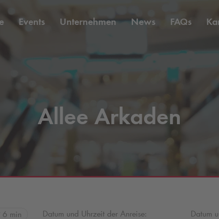
e
Events
Unternehmen
News
FAQs
Kar
Allee Arkaden
Datum und Uhrzeit der Anreise:
Datum un
6 min