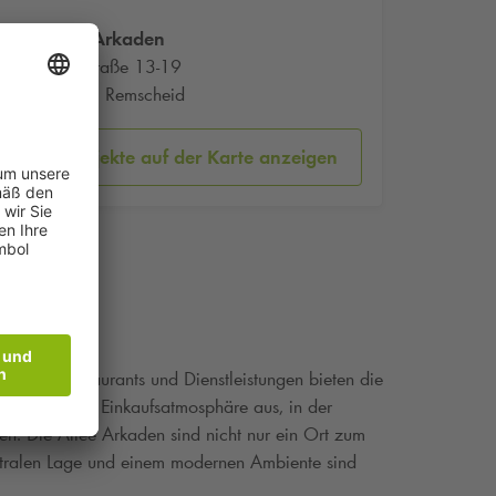
Allee Arkaden
Alleestraße 13-19
42853 Remscheid
Parkobjekte auf der Karte anzeigen
äften, Restaurants und Dienstleistungen bieten die
ine angenehme Einkaufsatmosphäre aus, in der
ten. Die Allee Arkaden sind nicht nur ein Ort zum
entralen Lage und einem modernen Ambiente sind