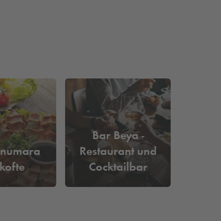
Bar Beya -
nnumara
Restaurant und
kofte
Cocktailbar