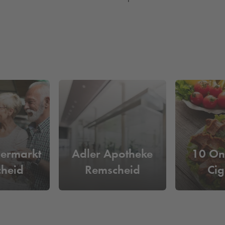
ermarkt
Adler Apotheke
10 O
heid
Remscheid
Cig