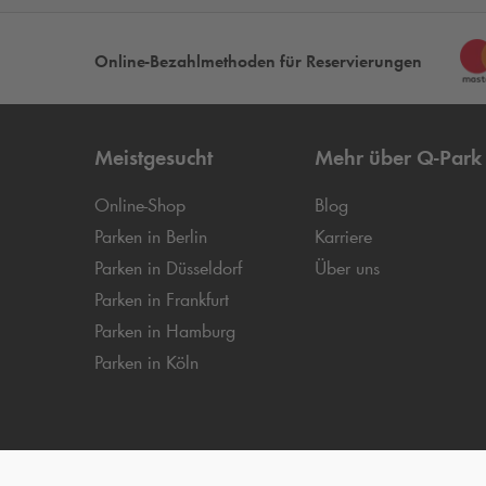
Online-Bezahlmethoden für Reservierungen
Meistgesucht
Mehr über
Q-Park
Online-Shop
Blog
Parken in Berlin
Karriere
Parken in Düsseldorf
Über uns
Parken in Frankfurt
Parken in Hamburg
Parken in Köln