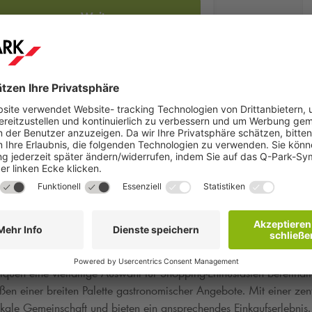
Weiter
Einkaufszentrum im Herzen der Stadt. Mit einer Vielzahl von Gesch
 für Einheimische und Besucher. Das Zentrum zeichnet sich durch e
quen eine vielfältige Auswahl für Shopping-Enthusiasten bereithal
en einer breiten Palette gastronomischer Angebote. Mit einer z
lokale Gemeinschaft und bieten ein ansprechendes Einkaufserlebnis.