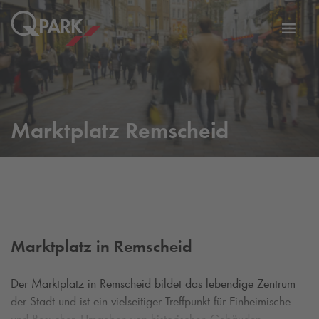
Zur
ation
Navig
eln
wechs
Marktplatz Remscheid
Marktplatz in Remscheid
Der Marktplatz in Remscheid bildet das lebendige Zentrum
der Stadt und ist ein vielseitiger Treffpunkt für Einheimische
und Besucher. Umgeben von historischen Gebäuden,