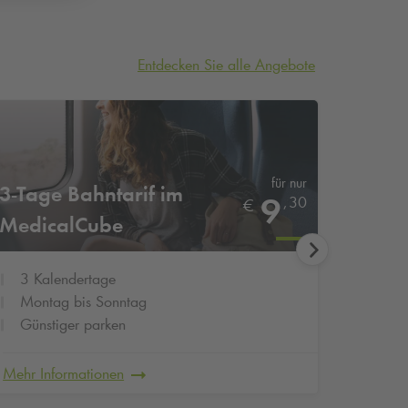
Entdecken Sie alle Angebote
für nur
3-Tage Bahntarif im
5-Tag
9
,
30
€
MedicalCube
Medi
3 Kalendertage
5 Kal
Montag bis Sonntag
Mont
Günstiger parken
Günst
Mehr Informationen
Mehr In