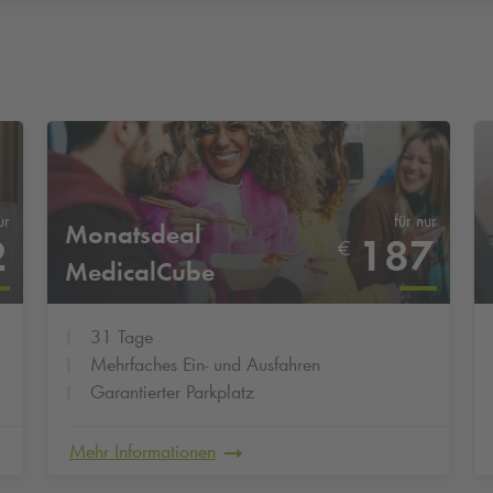
ur
für nur
Monatsdeal
2
187
€
MedicalCube
Rosenheim
31 Tage
Mehrfaches Ein- und Ausfahren
Garantierter Parkplatz
Mehr Informationen