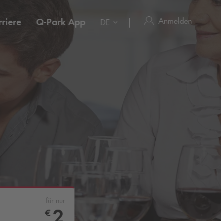
Anmelden
riere
Q-Park
App
DE
für nur
2
€