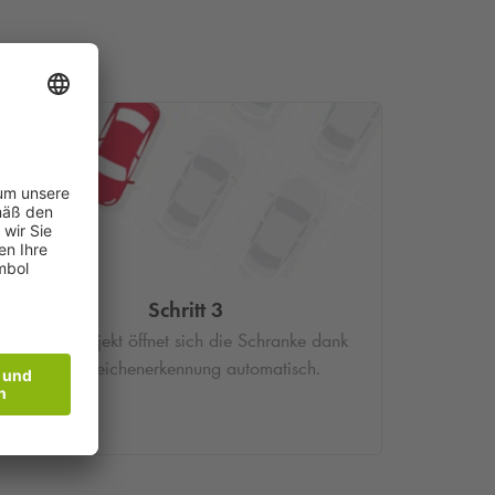
Schritt 3
Im Parkobjekt öffnet sich die Schranke dank
Kennzeichenerkennung automatisch.