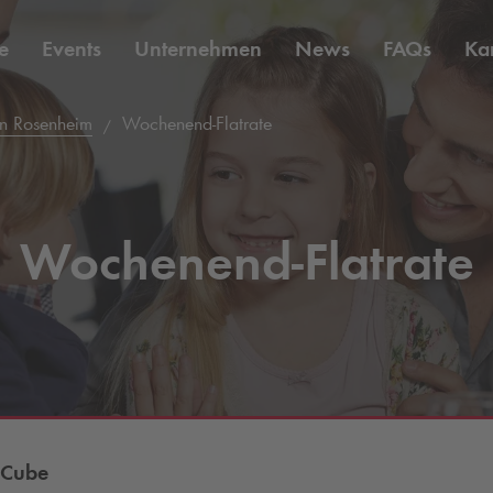
e
Events
Unternehmen
News
FAQs
Kar
in Rosenheim
Wochenend-Flatrate
Wochenend-Flatrate
lCube