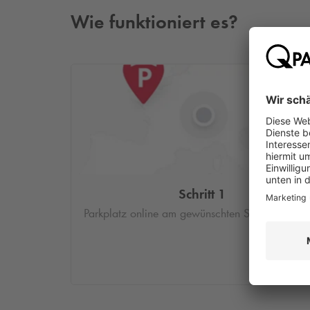
Wie funktioniert es?
Schritt 1
Parkplatz online am gewünschten Standort buc