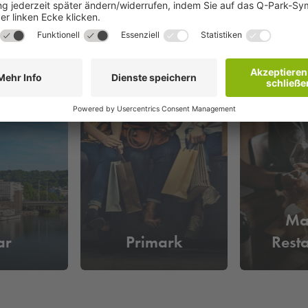
Ma
ar
Primark
Rest