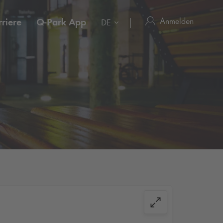
Anmelden
riere
Q-Park
App
DE