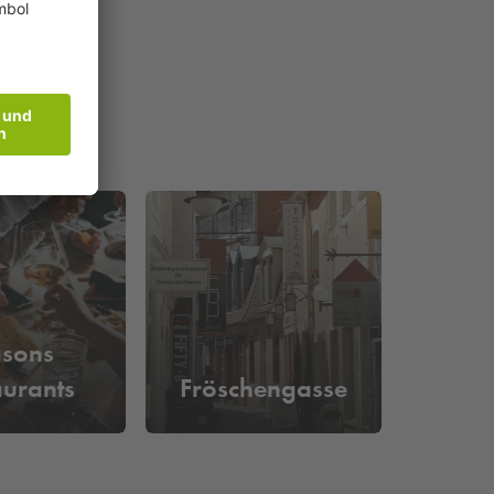
sons
aurants
Fröschengasse