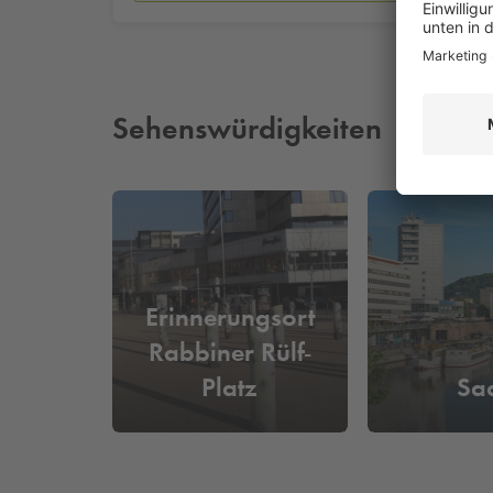
Sehenswürdigkeiten
Erinnerungsort
Rabbiner Rülf-
Platz
Sa