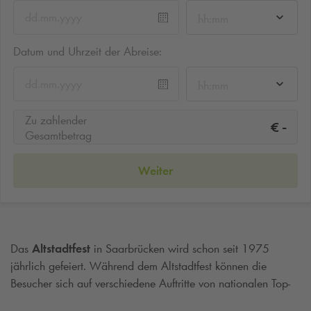
hh:mm
Datum und Uhrzeit der Abreise:
hh:mm
Zu zahlender
-
€
Gesamtbetrag
Weiter
Das
Altstadtfest
in Saarbrücken wird schon seit 1975
jährlich gefeiert. Während dem Altstadtfest können die
Besucher sich auf verschiedene Auftritte von nationalen Top-
Acts freuen. Die Hauptspielstätten des Altstadtfestes sind am