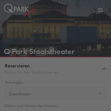
Zur
ation
Navig
eln
wechs
Q-Park
Staatstheater
Reservieren
Geben Sie Ihre Suchkriterien ein
Parkobjekt:
Staatstheater
Datum und Uhrzeit der Anreise: