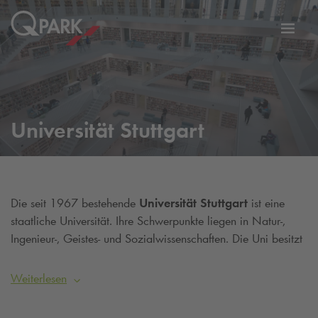
Zur
ation
Navig
eln
wechs
Universität Stuttgart
Die seit 1967 bestehende
Universität Stuttgart
ist eine
staatliche Universität. Ihre Schwerpunkte liegen in Natur-,
Ingenieur-, Geistes- und Sozialwissenschaften. Die Uni besitzt
aktuell rund 23.855 Studierende und 5.308 Mitarbeiter. Sie
ist gegliedert in zehn Fakultäten und 150 Instituten. Es
Weiterlesen
werden rund 71 Bachelorstudiengänge und 98
Masterstudiengänge angeboten. Außerdem betreibt die