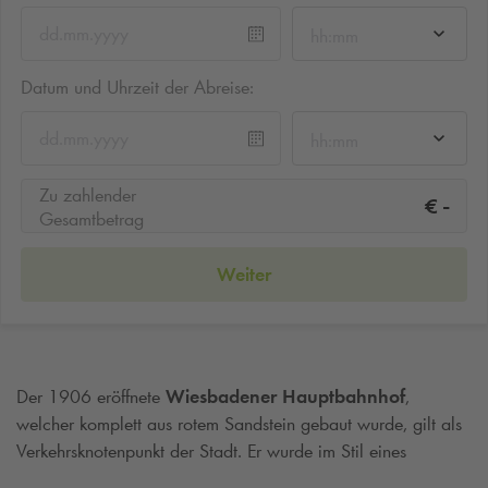
hh:mm
Datum und Uhrzeit der Abreise:
hh:mm
Zu zahlender
-
€
Gesamtbetrag
Weiter
Der 1906 eröffnete
Wiesbadener Hauptbahnhof
,
welcher komplett aus rotem Sandstein gebaut wurde, gilt als
Verkehrsknotenpunkt der Stadt. Er wurde im Stil eines
Kopfbahnhofes erbaut. Am Südrand der Stadt befindet sich