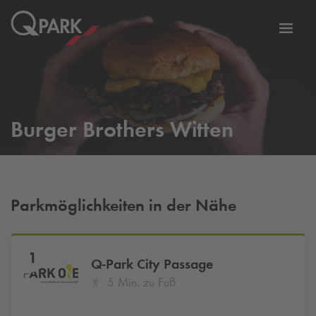
Zur
ation
Navig
eln
wechs
Burger Brothers Witten
Parkmöglichkeiten in der Nähe
1
Q-Park
City Passage
5 Min. zu Fuß