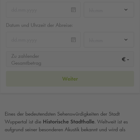
hh:mm
Datum und Uhrzeit der Abreise:
hh:mm
Zu zahlender
-
€
Gesamtbetrag
Weiter
Eines der bedeutendsten Sehenswürdigkeiten der Stadt
Wuppertal ist die
Historische Stadthalle
. Weltweit ist es
aufgrund seiner besonderen Akustik bekannt und wird als
Konzert- und Veranstaltungsort verwendet. Sie wurde 1900