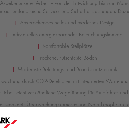
e Aspekte unserer Arbeit – von der Entwicklung bis zum M
ir auf umfangreiche Service- und Sicherheitsleistungen. Dazu
|
Ansprechendes helles und modernes Design
|
Individuelles energiesparendes Beleuchtungskonzept
|
Komfortable Stellplätze
|
Trockene, rutschfeste Böden
|
Modernste Belüftungs- und Brandschutztechnik
rwachung durch CO2-Detektoren mit integrierten Warn- und
liche, leicht verständliche Wegeführung für Autofahrer un
itskonzept: Überwachungskameras und Notrufknöpfe an re
ntrale: über Sprechanlage direkter Kontakt zu Servicekräft