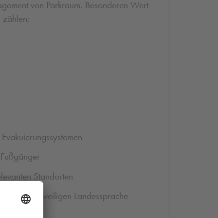
anagement von Parkraum. Besonderen Wert
 zählen:
 Evakuierungssystemen
d Fußgänger
levanten Standorten
en, in der jeweiligen Landessprache