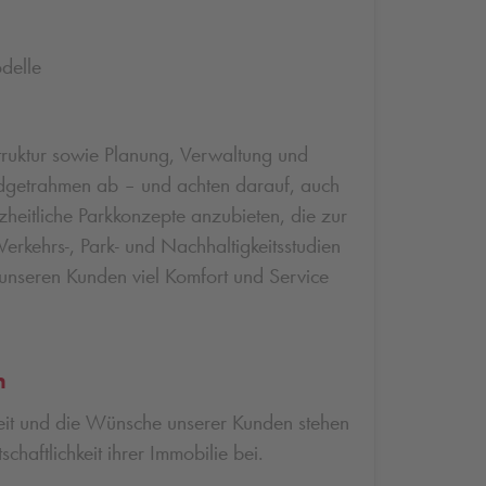
delle
struktur sowie Planung, Verwaltung und
 Budgetrahmen ab – und achten darauf, auch
heitliche Parkkonzepte anzubieten, die zur
rkehrs-, Park- und Nachhaltigkeitsstudien
d unseren Kunden viel Komfort und Service
n
heit und die Wünsche unserer Kunden stehen
chaftlichkeit ihrer Immobilie bei.