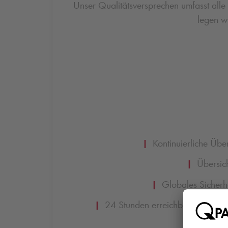
Unser Qualitätsversprechen umfasst all
legen w
|
Kontinuierliche Übe
|
Übersicht
|
Globales Sicherhe
|
24 Stunden erreichbare Parkleitze