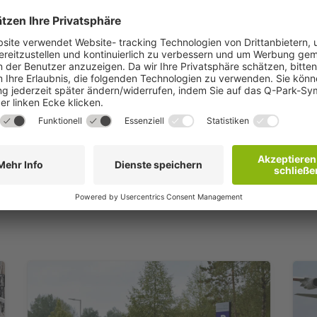
Business Development
Telefon: +49 (0) 2181 8190 284
E-Mail: business.development@
q-park
.de
Kontakt aufnehmen