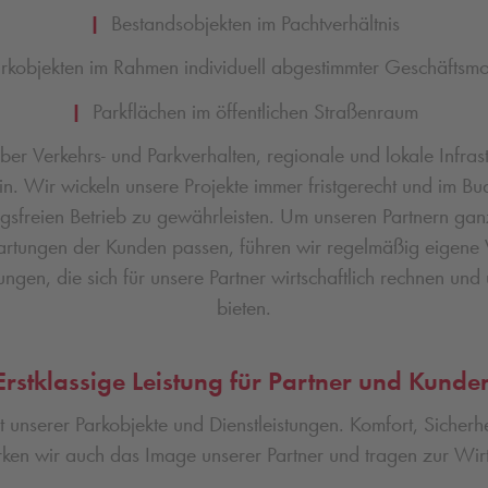
|
Bestandsobjekten im Pachtverhältnis
kobjekten im Rahmen individuell abgestimmter Geschäftsmo
|
Parkflächen im öffentlichen Straßenraum
er Verkehrs- und Parkverhalten, regionale und lokale Infra
ein. Wir wickeln unsere Projekte immer fristgerecht und im
gsfreien Betrieb zu gewährleisten. Um unseren Partnern ganz
artungen der Kunden passen, führen wir regelmäßig eigene Ve
ngen, die sich für unsere Partner wirtschaftlich rechnen un
bieten.
Erstklassige Leistung für Partner und Kunde
unserer Parkobjekte und Dienstleistungen. Komfort, Sicher
rken wir auch das Image unserer Partner und tragen zur Wirts