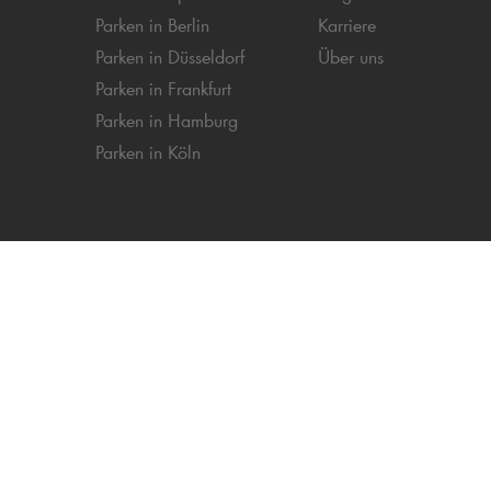
Parken in Berlin
Karriere
Parken in Düsseldorf
Über uns
Parken in Frankfurt
Parken in Hamburg
Parken in Köln