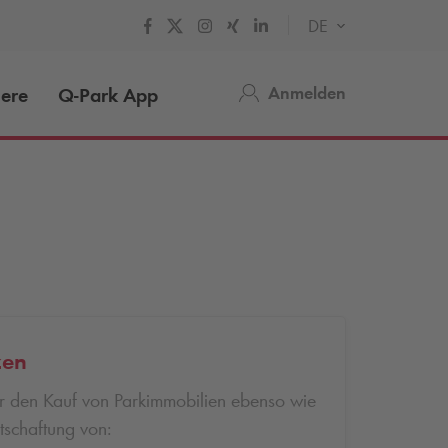
DE
Anmelden
iere
Q-Park
App
zen
für den Kauf von Parkimmobilien ebenso wie
tschaftung von: