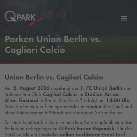
Zur
ation
Navig
Parken Union Berlin vs.
eln
wechs
Cagliari Calcio
Union Berlin vs. Cagliari Calcio
Am
2. August 2026
empfängt der
1. FC Union Berlin
den
italienischen Club
Cagliari Calcio
im
Stadion An der
Alten Försterei
in Berlin. Der Anstoß erfolgt um
14:00 Uhr
.
Fans dürfen sich auf ein spannendes internationales Duell und
einen interessanten Härtetest vor der neuen Saison freuen.
Für eine komfortable Anreise mit dem Auto empfiehlt sich das
Parken im nahegelegenen
Q-Park
Forum Köpenick
. Für das
Spiel wurde ein spezieller
online buchbarer Event-Tarif