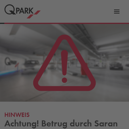
Zur
ation
Navig
eln
wechs
HINWEIS
Achtung! Betrug durch Saran