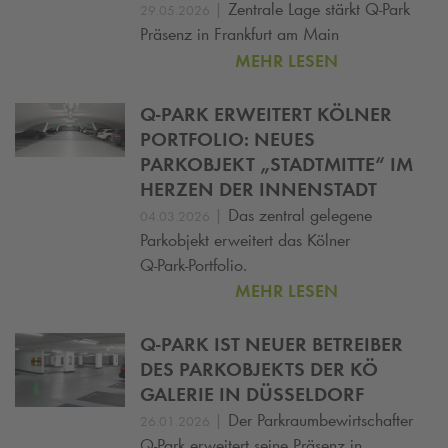
|
Zentrale Lage stärkt
Q-Park
29.05.2026
Präsenz in Frankfurt am Main
MEHR LESEN
Q-PARK
ERWEITERT KÖLNER
PORTFOLIO: NEUES
PARKOBJEKT „STADTMITTE“ IM
HERZEN DER INNENSTADT
|
Das zentral gelegene
04.03.2026
Parkobjekt erweitert das Kölner
Q‑Park‑Portfolio.
MEHR LESEN
Q-PARK
IST NEUER BETREIBER
DES PARKOBJEKTS DER KÖ
GALERIE IN DÜSSELDORF
|
Der Parkraumbewirtschafter
26.01.2026
Q-Park
erweitert seine Präsenz in