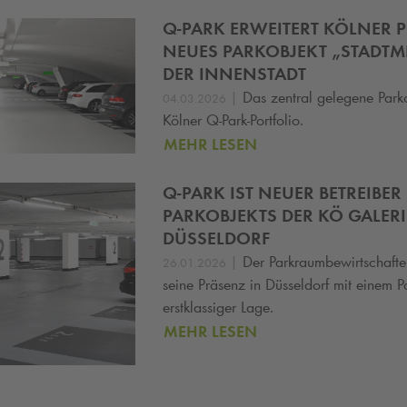
Q-PARK
ERWEITERT KÖLNER P
NEUES PARKOBJEKT „STADTMI
DER INNENSTADT
|
Das zentral gelegene Parko
04.03.2026
Kölner Q‑Park‑Portfolio.
MEHR LESEN
Q-PARK
IST NEUER BETREIBER
PARKOBJEKTS DER KÖ GALERI
DÜSSELDORF
|
Der Parkraumbewirtschaft
26.01.2026
seine Präsenz in Düsseldorf mit einem P
erstklassiger Lage.
MEHR LESEN