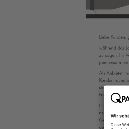
Liebe Kunden, g
während das Ja
zu sagen. Ihr 
gemeinsam ein e
Als Anbieter m
Kundenfreundlic
stressfreies Pa
Parkplatzsuche 
Für 2025 haben
neue Technolog
Gemeinsam mit 
gehen.