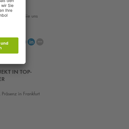
esinnliche
025. Lassen Sie uns
eilen
KT IN TOP-
ER
k
Präsenz in Frankfurt