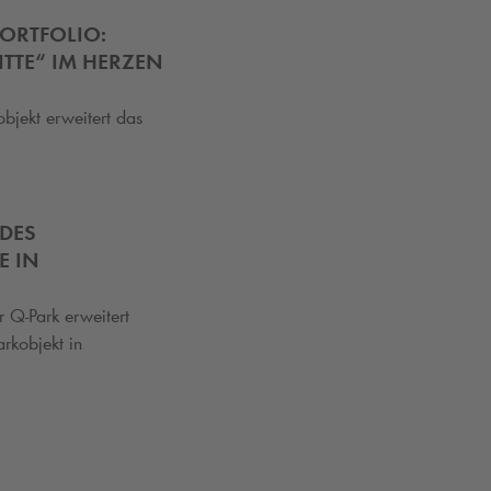
ORTFOLIO:
TTE“ IM HERZEN
bjekt erweitert das
 DES
E IN
er
Q-Park
erweitert
arkobjekt in