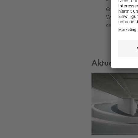
Q-Park
Germany 
Weihnachtszeit
auch 2025 wei
Aktuelle Ne