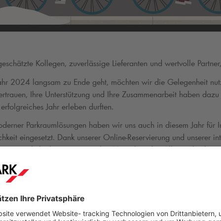
eschätzte Kollegen, zuverlässige Lieferanten und wertvolle Partner
hr 2024 langsam zu Ende geht, möchten wir die Gelegenheit nut
Vertrauen, Ihre Unterstützung und Ihre Zusammenarbeit haben dazu
rfolgreiches Jahr erleben durften.
oderner Parkraumlösungen haben wir uns auch in diesem Jahr für 
hkeit eingesetzt. Dank unserer Online-Reservierung und unserer int
rken ermöglicht, konnten wir vielen Menschen den Alltag erleichte
bis zur perfekt geplanten Anreise.
 wir uns viel vorgenommen: Wir arbeiten daran, unser Angebot 
ien einzubinden und die Mobilität unserer Kunden noch einfacher 
Ihnen möchten wir einen weiteren Schritt in eine nachhaltige und 