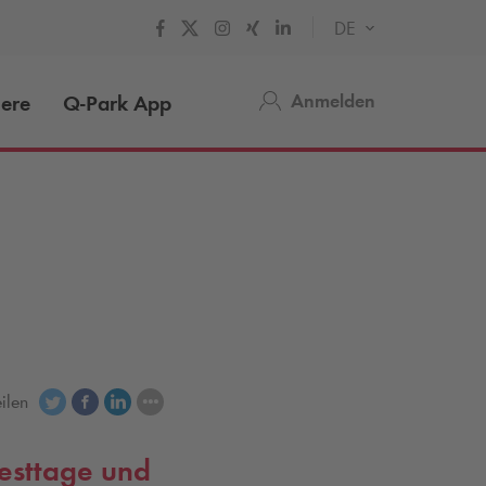
DE
Anmelden
iere
Q-Park
App
eilen
Festtage und