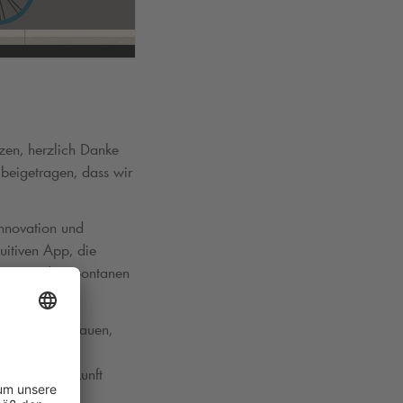
,
zen, herzlich Danke
 beigetragen, dass wir
Innovation und
uitiven App, die
rn – von der spontanen
weiter auszubauen,
zu gestalten.
vernetzte Zukunft