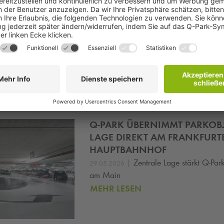
wünscht allen Partnern, Lieferanten, Kunden und Kollegen eine b
, einen guten Übergang ins neue Jahr und ein erfolgreiches Jahr 2
terhin gemeinsam Großes erreichen!
Artikel t
ws
Q-PARK
ÜBERNIMMT PARKOBJE
LAGE DIREKT AM FRANKFURT
HAUPTBAHNHOF
|
Zentrale Lage stärkt
Q-Par
29.05.2026
am Main
MEHR LESEN