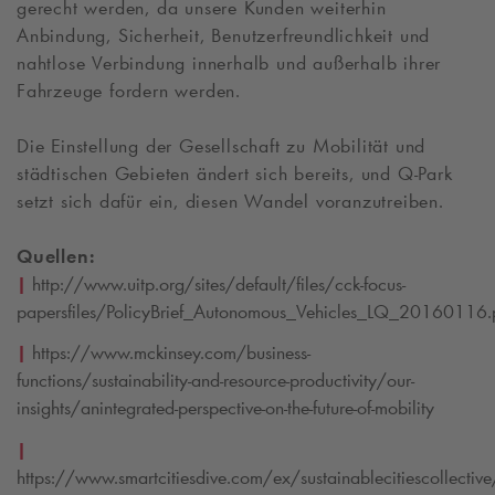
gerecht werden, da unsere Kunden weiterhin
Anbindung, Sicherheit, Benutzerfreundlichkeit und
nahtlose Verbindung innerhalb und außerhalb ihrer
Fahrzeuge fordern werden.
Die Einstellung der Gesellschaft zu Mobilität und
städtischen Gebieten ändert sich bereits, und
Q-Park
setzt sich dafür ein, diesen Wandel voranzutreiben.
Quellen:
|
http://www.uitp.org/sites/default/files/cck-focus-
papersfiles/PolicyBrief_Autonomous_Vehicles_LQ_20160116.
|
https://www.mckinsey.com/business-
functions/sustainability-and-resource-productivity/our-
insights/anintegrated-perspective-on-the-future-of-mobility
|
https://www.smartcitiesdive.com/ex/sustainablecitiescollective/