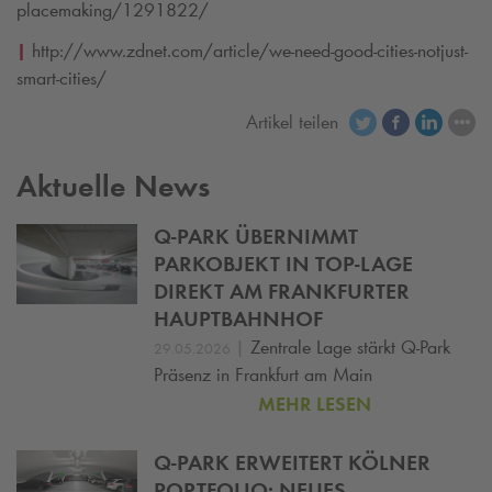
placemaking/1291822/
|
http://www.zdnet.com/article/we-need-good-cities-notjust-
smart-cities/
Artikel teilen
Aktuelle News
Q-PARK
ÜBERNIMMT
PARKOBJEKT IN TOP-LAGE
DIREKT AM FRANKFURTER
HAUPTBAHNHOF
|
Zentrale Lage stärkt
Q-Park
29.05.2026
Präsenz in Frankfurt am Main
MEHR LESEN
Q-PARK
ERWEITERT KÖLNER
PORTFOLIO: NEUES