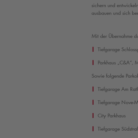
sichern und entwickeln
ausbauen und sich ber
Mit der Übernahme d
Tiefgarage Schloss
Parkhaus „C&A“, 
Sowie folgende Parkob
Tiefgarage Am Rat
Tiefgarage Nove-Me
City Parkhaus
Tiefgarage Südstra