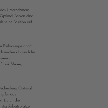
 des Unternehmens
Optimal Parken eine
rk
seine Position auf
m Parkraumgeschäft
ndskunden als auch für
nseres
t Frank Meyer,
ntscheidung Optimal
ng für das
er. Durch die
stig Arbeitsplätze