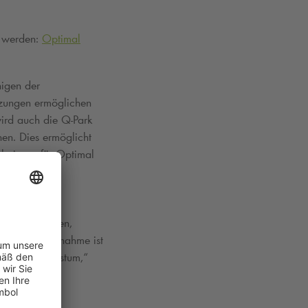
n werden:
Optimal
nigen der
tzungen ermöglichen
wird auch die
Q-Park
en. Dies ermöglicht
ebnis, wofür Optimal
n fortzusetzen,
n. Diese Übernahme ist
erliches Wachstum,“
.de
.