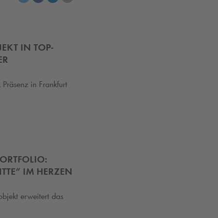
KT IN TOP-
ER
k
Präsenz in Frankfurt
ORTFOLIO:
TTE“ IM HERZEN
bjekt erweitert das