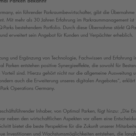
mal Parken bekannt
many, ein führender Parkraumbewirtschafter, gibt die Übernahme
nt. Mit mehr als 30 Jahren Erfahrung im Parkraummanagement ist 
Q-Park
s bestehendem Portfolio. Durch diese Übernahme stärkt
Q-Pa
nd erweitert sein Angebot für Kunden und Verpächter erheblich.
zung und Ergänzung von Technologie, Fachwissen und Erfahrung i
 Parken entstehen positive Synergieeffekte, die sowohl für Besta
 Vorteil sind. Hierzu gehört nicht nur die allgemeine Ausweitung u
ondern auch die Erweiterung unseres digitalen Angebotes“, erklär
Park
Operations Germany.
schäftsführender Inhaber, von Optimal Parken, fügt hinzu: „Die E
war neben den wirtschaftlichen Aspekten vor allem eine Entscheidu
hritt bietet die beste Perspektive für die Zukunft unserer Mitarbeit
 Investitionen und Wachstumsmöglichkeiten entstehen, die langfri