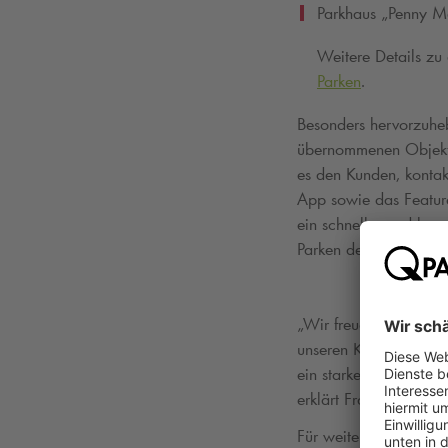
Parkhaus „Penny M
Weitere Details zu
Parken
.
Besonders hervorzuheb
übernommenen Objekte 
es den Kunden, kontak
App sowie das Feature
ein schnelles und beq
Parken den Grundstei
„Wir freuen uns darau
unseren Kunden ein no
ein starkes Statement 
erklärt Frank Meyer a
Für weitere Details z