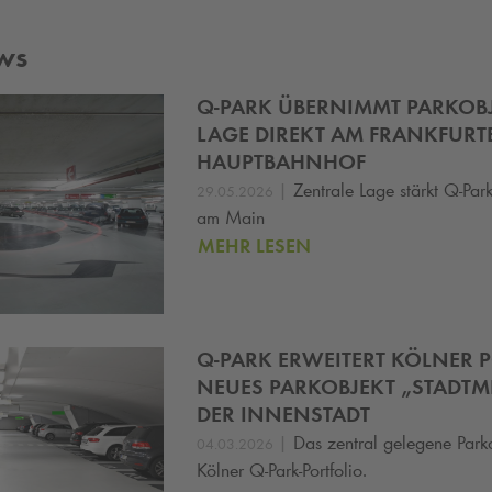
ws
Q-PARK
ÜBERNIMMT PARKOBJE
LAGE DIREKT AM FRANKFURT
HAUPTBAHNHOF
|
Zentrale Lage stärkt
Q-Par
29.05.2026
am Main
MEHR LESEN
Q-PARK
ERWEITERT KÖLNER P
NEUES PARKOBJEKT „STADTMI
DER INNENSTADT
|
Das zentral gelegene Parko
04.03.2026
Kölner Q‑Park‑Portfolio.