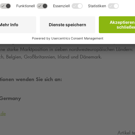
einer der führenden Betreiber von eigenen, verwalteten und gepac
n in Form eines gemischten Geschäftsmodells.
Q-Park
ist bekannt f
 verfügt über einen Bestand von mehr als 3.600 Parkobjekten mi
eine starke Marktposition in sieben nordwesteuropäischen Ländern:
ch, Belgien, Großbritannien, Irland und Dänemark.
tionen wenden Sie sich an:
 Germany
.de
Artikel t