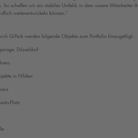
. So schaffen wir ein stabiles Umfeld, in dem unsere Mitarbeiter ih
uflich weiterentwickeln können.“
urch
Q-Park
werden folgende Objekte zum Portfolio hinzugefügt:
garage, Düsseldorf
Moers
jekte in Hilden:
haus
sto-Platz
ße