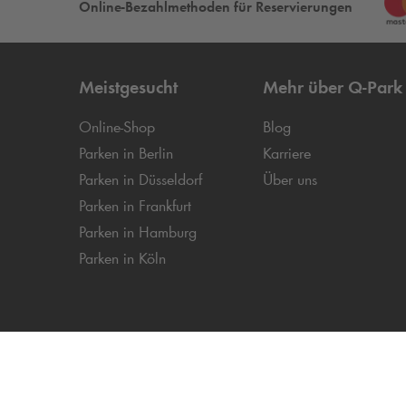
Online-Bezahlmethoden für Reservierungen
Meistgesucht
Mehr über
Q-Park
Online-Shop
Blog
Parken in Berlin
Karriere
Parken in Düsseldorf
Über uns
Parken in Frankfurt
Parken in Hamburg
Parken in Köln