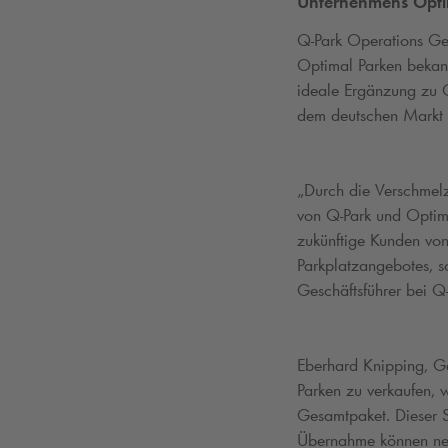
Unternehmens Opti
Q-Park
Operations Ger
Optimal Parken bekan
ideale Ergänzung zu
dem deutschen Markt u
„Durch die Verschmel
von
Q-Park
und Optimal
zukünftige Kunden von
Parkplatzangebotes, s
Geschäftsführer bei
Q-
Eberhard Knipping, Ge
Parken zu verkaufen, 
Gesamtpaket. Dieser Sc
Übernahme können neue