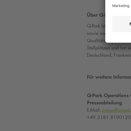
Über
Q-Park
Q-Park
ist europaweit 
sowie von Parkobjekte
Qualitätsanspruch und
Stellplätzen und hat 
Deutschland, Frankrei
Für weitere Informa
Q-Park
Operations
Presseabteilung
E-Mail:
presse@
q-park
+49 2181 8190120