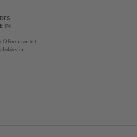
 DES
E IN
er
Q-Park
erweitert
arkobjekt in