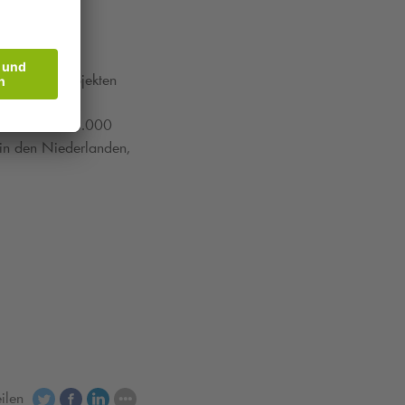
hteten Parkobjekten
ür seinen
t mehr als 706.000
 in den Niederlanden,
eilen