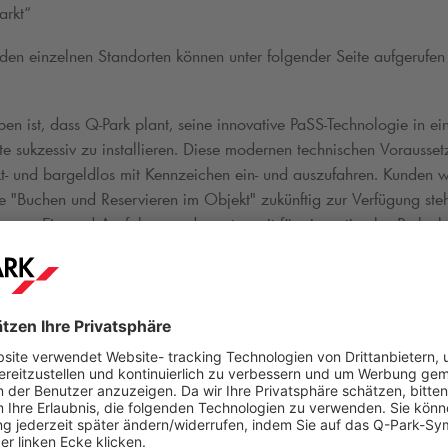
arkt“
 den einzelnen Standorten können unter folgender Seite aufgerufe
en ist, dass
Q-Park
plant, seine innovative PaSS-Technologie in ei
sukzessiv zu installieren. Diese modernen technischen Vorausse
t- und bargeldlos mit Kennzeichen ein- und auszufahren. Kunden 
 "Buchen und Reservieren im Objekt" zukünftig zur Verfügung steh
uemes Ein- und Ausfahren und sorgt somit für ein optimales Parkerl
n legte und
Q-Park
darauf aufbauen kann.
f, die Zusammenarbeit mit den ehemaligen Optimal Parken Objekte
ch besseres Parkerlebnis zu bieten und unser Portfolio zu erweiter
unserer strategischen Vision und unseres Engagements für kontinui
bschließend.
ur Übernahme besuchen Sie bitte unsere Website unter
www.
q-park