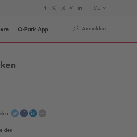
DE
Anmelden
iere
Q-Park
App
rken
eilen
e des