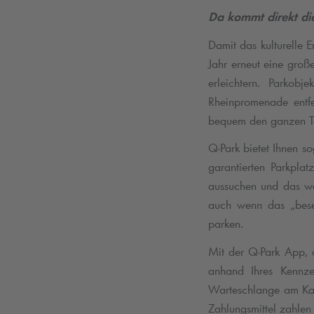
Da kommt direkt di
Damit das kulturelle E
Jahr erneut eine gro
erleichtern. Parkob
Rheinpromenade entf
bequem den ganzen Ta
Q-Park
bietet Ihnen so
garantierten Parkplat
aussuchen und das wa
auch wenn das „beset
parken.
Mit der
Q-Park
App, d
anhand Ihres Kennze
Warteschlange am Ka
Zahlungsmittel zahle