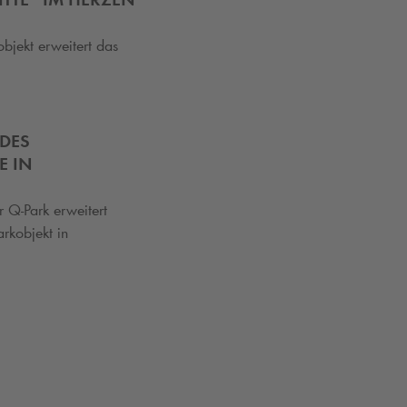
bjekt erweitert das
 DES
E IN
er
Q-Park
erweitert
arkobjekt in