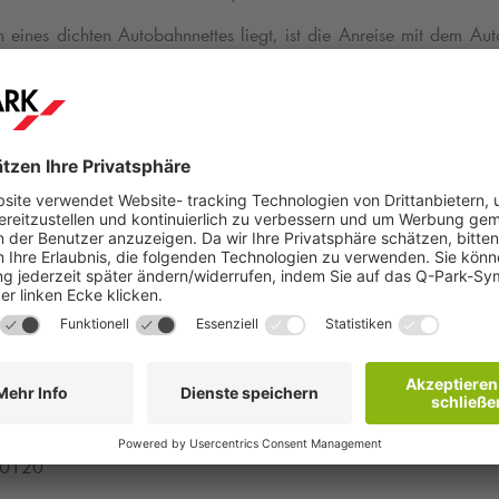
n eines dichten Autobahnnettes liegt, ist die Anreise mit dem Au
ahnen möglich:
A3
, A44, A46, A52,
A57
, A59 und A524.
 Ihnen die
Q-Park
App herunterzuladen oder online unter
http
seldorf/poi/japan-tag-d%C3%BCsseldorf/
zu reservieren,
objekt auszusuchen und sich dank
Q-Park
, das ein stressfreien Parke
 mit zahlreichen gastronomischen Ständen führen zu lassen.
ormationen wenden Sie sich an:
ons Germany GmbH & Co.
KG
g
ng & Sales
90120