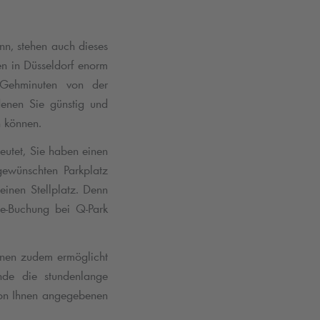
ann, stehen auch dieses
en in Düsseldorf enorm
e Gehminuten von der
enen Sie günstig und
 können.
eutet, Sie haben einen
 gewünschten Parkplatz
inen Stellplatz. Denn
ine-Buchung bei
Q-Park
hnen zudem ermöglicht
nde die stundenlange
on Ihnen angegebenen