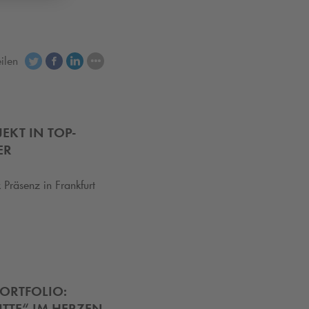
eilen
KT IN TOP-
ER
k
Präsenz in Frankfurt
ORTFOLIO:
TTE“ IM HERZEN