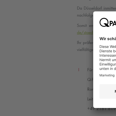
Da Düsseldorf inmitte
nachfolgenden Autob
Somit empfehlen wir
de/staedte/d%C3%BCs
Ihr präferiertes Park
vielfältiges Programm
I
Für weitere Inf
Q-Park
Operati
Roman Rohrber
Leitung Marketi
+49 2181 81