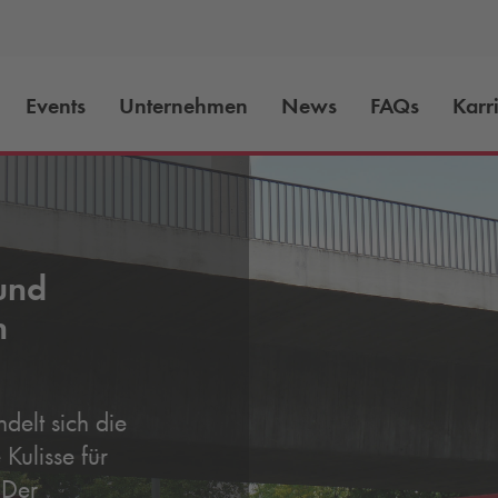
Events
Unternehmen
News
FAQs
Karr
und
n
elt sich die
Kulisse für
 Der