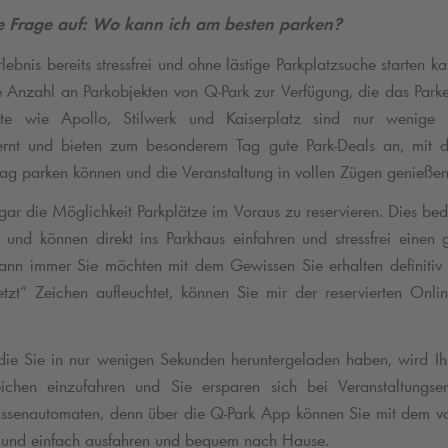
e Frage auf: Wo kann ich am besten parken?
rlebnis bereits stressfrei und ohne lästige Parkplatzsuche starten k
ße Anzahl an Parkobjekten von
Q-Park
zur Verfügung, die das Park
jekte wie Apollo, Stilwerk und Kaiserplatz sind nur wenig
ernt und bieten zum besonderem Tag gute Park-Deals an, mit d
g parken können und die Veranstaltung in vollen Zügen genießen
gar die Möglichkeit Parkplätze im Voraus zu reservieren. Dies bed
z und können direkt ins Parkhaus einfahren und stressfrei einen
nn immer Sie möchten mit dem Gewissen Sie erhalten definitiv e
zt“ Zeichen aufleuchtet, können Sie mir der reservierten Onl
ie Sie in nur wenigen Sekunden heruntergeladen haben, wird I
ichen einzufahren und Sie ersparen sich bei Veranstaltungse
ssenautomaten, denn über die
Q-Park
App können Sie mit dem v
n und einfach ausfahren und bequem nach Hause.