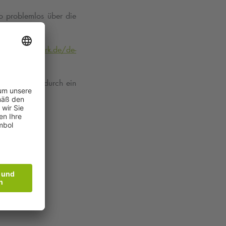
to problemlos über die
s://www.
q-park
.de/de-
n ermöglicht, durch ein