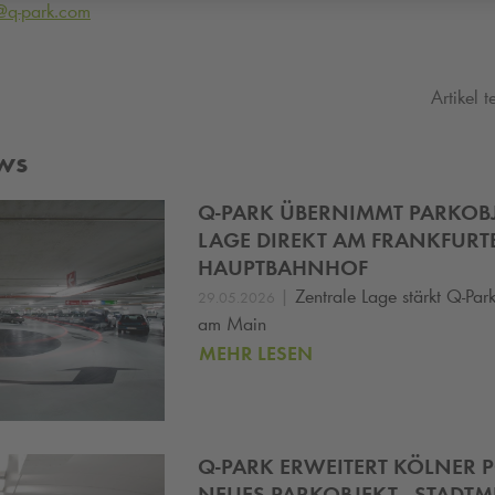
@
q-park
.com
Artikel t
ws
Q-PARK
ÜBERNIMMT PARKOBJE
LAGE DIREKT AM FRANKFURT
HAUPTBAHNHOF
|
Zentrale Lage stärkt
Q-Par
29.05.2026
am Main
MEHR LESEN
Q-PARK
ERWEITERT KÖLNER P
NEUES PARKOBJEKT „STADTMI