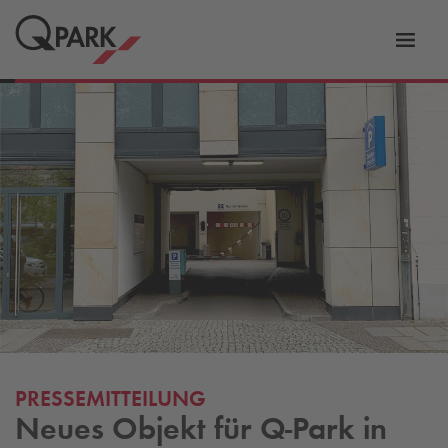
Zur
ation
Navig
eln
wechs
PRESSEMITTEILUNG
Neues Objekt für
Q-Park
in