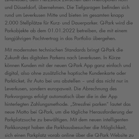
und Düsseldorf
,
übernehmen. Die Tiefgaragen befinden sich
rund um Leverkusen Mitte und bieten im gesamten knapp
2.000 Stellplätze für Kurz- und Dauerparker.
Q-Park
wird die
Parkobjekte ab dem 01.01.2022 betreiben, die mit einem
langjährigen Pachtvertrag in das Portfolio übergehen.
Mit modernsten technischen Standards bringt
Q-Park
die
Zukunft des digitalen Parkens nach Leverkusen. In Kürze
können Kunden mit der neuen
Q-Park
App ganz einfach und
digital, also ohne zusätzliche haptische Kundenkarte oder
Parkticket, ihr Auto bei uns abstellen – und das nicht nur in
Leverkusen, sondern europaweit. Die Abrechnung des
Parkvorgangs erfolgt automatisch über die in der App
hinterlegten Zahlungsmethode. „Stressfrei parken“ lautet das
neue Motto bei
Q-Park
, um die tägliche Herausforderung der
Parkplatzsuche zu bewältigen. Mit dem neuen intelligenten
Parkkonzept haben die Parkhausbesucher die Möglichkeit,
sich einen Parkplatz vorab online über die
Q-Park
Website zu