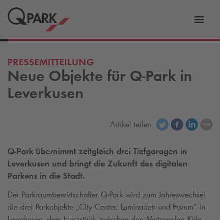
Zur
ation
Navig
eln
wechs
PRESSEMITTEILUNG
Neue Objekte für
Q-Park
in
Leverkusen
Artikel teilen
Q-Park
übernimmt zeitgleich drei Tiefgaragen in
Leverkusen und bringt die Zukunft des digitalen
Parkens in die Stadt.
Der Parkraumbewirtschafter
Q-Park
wird zum Jahreswechsel
die drei Parkobjekte „City Center, Luminaden und Forum“ in
Leverkusen, dem Herzstück zwischen den Metropolen Köln