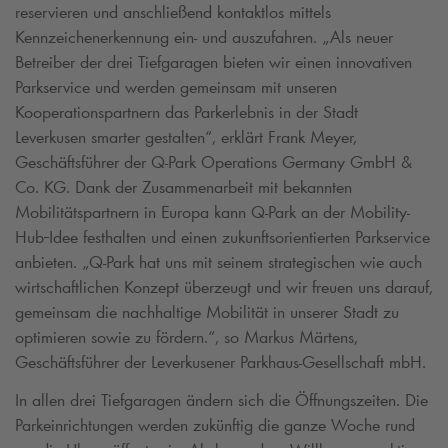
reservieren und anschließend kontaktlos mittels
Kennzeichenerkennung ein- und auszufahren. „Als neuer
Betreiber der drei Tiefgaragen bieten wir einen innovativen
Parkservice und werden gemeinsam mit unseren
Kooperationspartnern das Parkerlebnis in der Stadt
Leverkusen smarter gestalten“, erklärt Frank Meyer,
Geschäftsführer der
Q-Park
Operations Germany GmbH &
Co. KG. Dank der Zusammenarbeit mit bekannten
Mobilitätspartnern in Europa kann
Q-Park
an der Mobility-
Hub
Idee festhalten und einen zukunftsorientierten Parkservice
anbieten. „
Q-Park
hat uns mit seinem strategischen wie auch
wirtschaftlichen Konzept überzeugt und wir freuen uns darauf,
gemeinsam die nachhaltige Mobilität in unserer Stadt zu
optimieren sowie zu fördern.“, so Markus Märtens,
Geschäftsführer der Leverkusener Parkhaus-Gesellschaft mbH.
In allen drei Tiefgaragen ändern sich die Öffnungszeiten. Die
Parkeinrichtungen werden zukünftig die ganze Woche rund