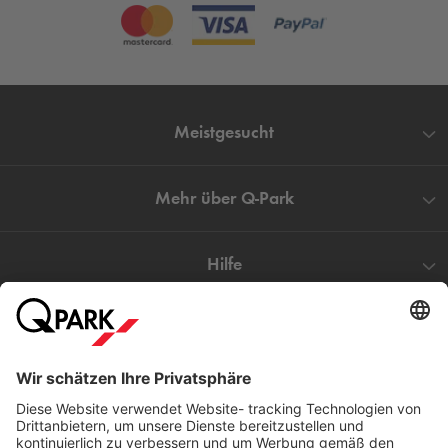
Meistgesucht
Mehr über
Q-Park
Hilfe
Direkt zum
Download