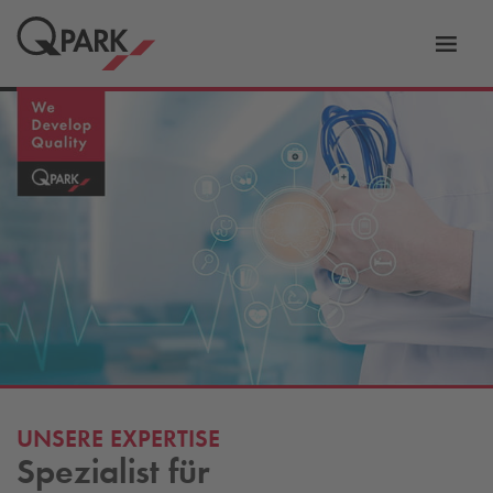
Zur
ation
Navig
eln
wechs
UNSERE EXPERTISE
Spezialist für