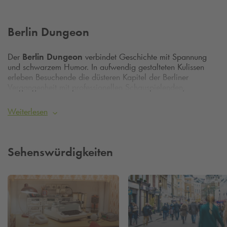
Berlin Dungeon
Der
Berlin Dungeon
verbindet Geschichte mit Spannung
und schwarzem Humor. In aufwendig gestalteten Kulissen
erleben Besuchende die düsteren Kapitel der Berliner
Vergangenheit mit professionellen Schauspielenden,
Spezialeffekten und interaktiven Shows. Die Attraktion zählt
zu den bekanntesten Erlebnisformaten der Stadt und ist
Weiterlesen
besonders bei Berlin‑Gästen und Gruppen beliebt.
Komfortabel parken im Q‑Park DomAquarée
Das
Q
‑Park
DomAquarée
liegt in der Nähe des Berlin
Sehenswürdigkeiten
Dungeon und bietet eine zentrale Parkmöglichkeit für eine
unkomplizierte Anreise zu dieser beliebten Freizeitattraktion
in Berlin.