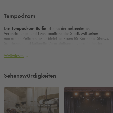
Tempodrom
Das
Tempodrom Berlin
ist eine der bekanntesten
Veranstaltungs‑ und Eventlocations der Stadt. Mit seiner
markanten Zeltarchitektur bietet es Raum für Konzerte, Shows,
Sportevents und kulturelle Veranstaltungen verschiedenster
Art. Das vielseitige Programm macht das Tempodrom zu
einem wichtigen Bestandteil des Berliner Kultur‑ und
Weiterlesen
Eventlebens.
Komfortabel parken im Q‑Park Excelsior Haus
Für Veranstaltungen im Tempodrom bietet das
Q‑Park
Sehenswürdigkeiten
Excelsior Haus
eine zentrale Parkmöglichkeit in der Nähe
des Veranstaltungsortes.