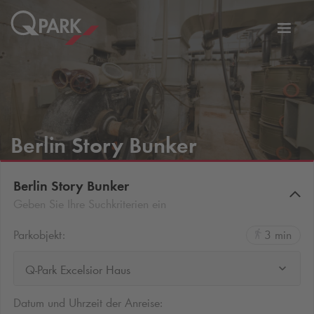
Zur
ation
Navig
eln
wechs
Berlin Story Bunker
Berlin Story Bunker
Geben Sie Ihre Suchkriterien ein
Parkobjekt:
3 min
Q-Park Excelsior Haus
Datum und Uhrzeit der Anreise: