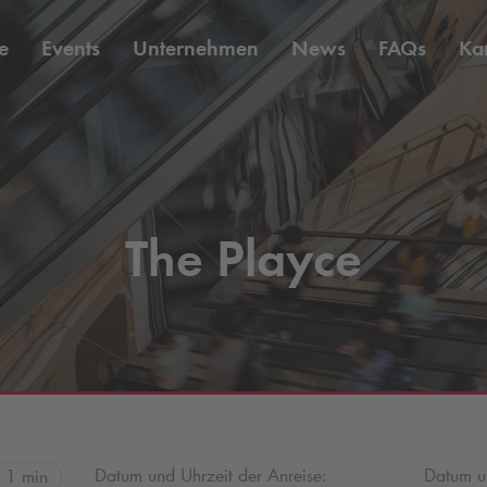
e
Events
Unternehmen
News
FAQs
Kar
The Playce
Datum und Uhrzeit der Anreise:
Datum un
1 min