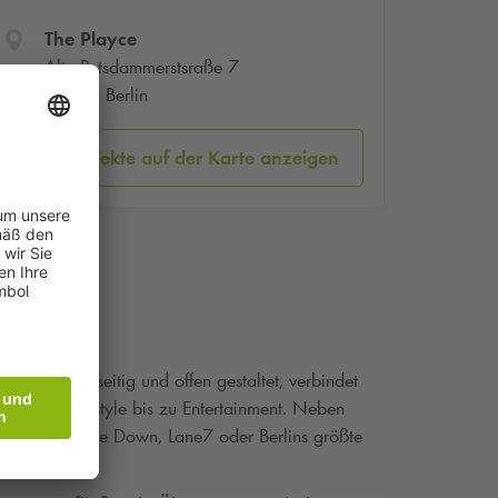
The Playce
Alte Potsdammerstsraße 7
10785 Berlin
Parkobjekte auf der Karte anzeigen
tional, vielseitig und offen gestaltet, verbindet
de und Lifestyle bis zu Entertainment. Neben
re, The Upside Down, Lane7 oder Berlins größte