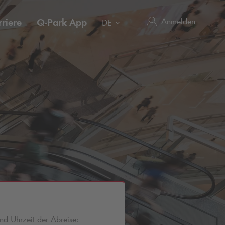
Anmelden
riere
Q-Park
App
DE
d Uhrzeit der Abreise: