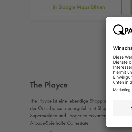
In Google Maps öffnen
The Playce
The Playce ist eine lebendige Shopping- und Erlebnis
der Ort urbanes Lebensgefühl mit Shopping und En
Supermärkten und Drogerien erwarten Besucher:in
Arcade-Spielhalle Gamestate.