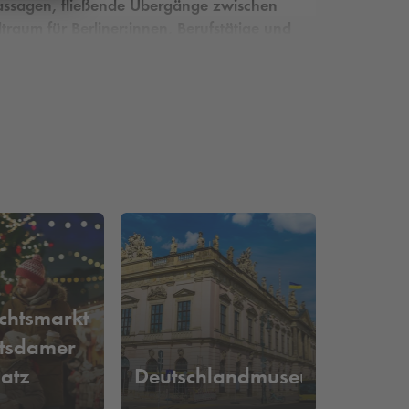
Passagen, fließende Übergänge zwischen
raum für Berliner:innen, Berufstätige und
 sowie die Reservierungsmöglichkeit.
chtsmarkt
tsdamer
latz
Deutschlandmuseum