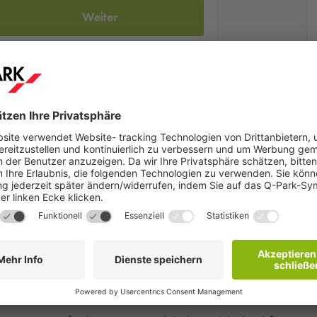
Weiter
destination im Herzen von Berlin-Mitte mit über 130 Stores. Interna
tertainment. Die Themenwelten reichen von Sport, Gastronomie, Mo
nen besondere Store-Konzepte wie der P&C Conscious Fashion Sto