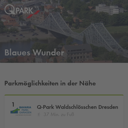
Zur
ation
Navig
eln
wechs
Blaues Wunder
Parkmöglichkeiten in der Nähe
1
Q-Park
Waldschlösschen Dresden
37 Min. zu Fuß