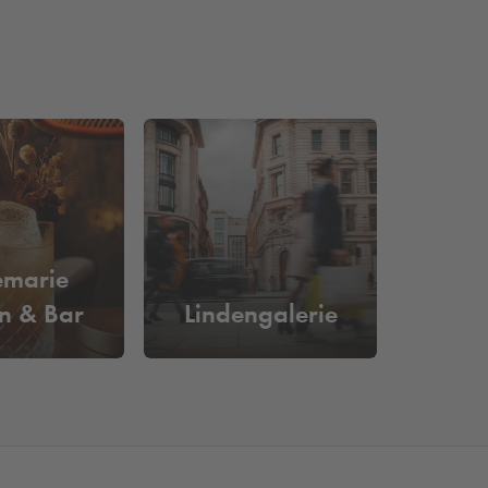
emarie
n & Bar
Lindengalerie