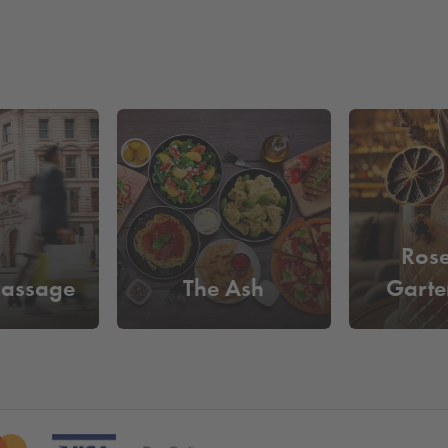
Ros
passage
The Ash
Garte