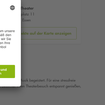
Grillo-Theater
Theaterplatz 11
45127 Essen
Parkobjekte auf der Karte anzeigen
uspiel und Musik begeistert. Für eine stressfreie
 Besucher ihren Theaterbesuch entspannt genießen,