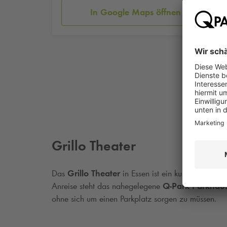
In Google Maps öffnen
Grillo Theater
Das
Grillo Theater
in Essen ist ein kulturelles Hi
Anreise steht das nahegelegene
Q-Park
Parkhau
ohne sich um einen Parkplatz sorgen zu müssen.