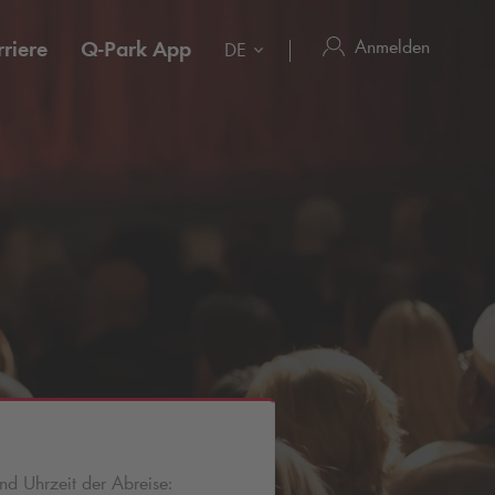
Anmelden
riere
Q-Park
App
DE
d Uhrzeit der Abreise: