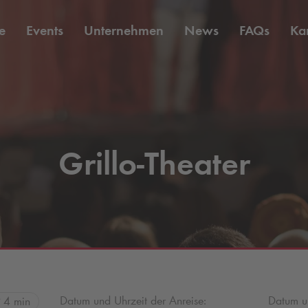
e
Events
Unternehmen
News
FAQs
Kar
Grillo-Theater
Datum und Uhrzeit der Anreise:
Datum un
4 min