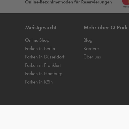
Online-Bezahlmethoden für Reservierungen
Meistgesucht
Mehr über
Q-Park
Online-Shop
Blog
Parken in Berlin
Karriere
Parken in Düsseldorf
Über uns
Parken in Frankfurt
Parken in Hamburg
Parken in Köln