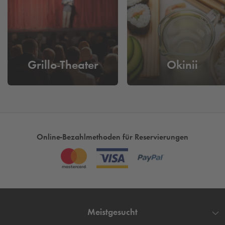
entfernt - hier können Sie Ihr Auto einfach parken und dann
entspannt zu Fuß zur Passage laufen. Alternativ bietet sich
auch das 900 m entfernte Parkhaus Am Limbecker Platz an.
In Essen Innenstadt parken bei
Q-Park
Grillo-Theater
Okinii
Unsere Tiefgarage Gildehof, Parkhaus Am Limbecker Platz
und unsere Parkhäuser Rathaus Galerie in Essen bieten Ihnen
einen komfortablen und geschützten Parkplatz für Ihr Auto.
Wir bieten Ihnen nicht nur einen preiswerten und bequemen
Parkplatz für Ihr Auto, sondern eröffnen Ihnen die
Möglichkeit, auch weitere Angebote der Stadt wie ein
Online-Bezahlmethoden für Reservierungen
Besuch im Essener Dom oder Shoppen in der Kettwiger
Straße in Anspruch zu nehmen – ohne Umparken zu müssen.
Heute schon wissen, wo Sie morgen
parken in Essen
? Jetzt
hier Ihren Parkplatz Buchen und Reservieren und die Zeit für
die schönen Dinge im Leben nutzen.
Meistgesucht