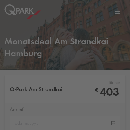
Zur
ation
Navig
eln
wechs
Monatsdeal Am Strandkai
Hamburg
für nur
403
Q-Park
Am Strandkai
€
Ankunft