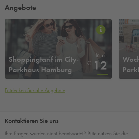
Angebote
für nur
Shoppingtarif im City-
Woch
12
€
Parkhaus Hamburg
Park
Entdecken Sie alle Angebote
Kontaktieren Sie uns
Ihre Fragen wurden nicht beantwortet? Bitte nutzen Sie die