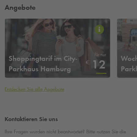
Angebote
für nur
Shoppingtarif im City-
Woch
12
€
Parkhaus Hamburg
Park
Entdecken Sie alle Angebote
Kontaktieren Sie uns
Ihre Fragen wurden nicht beantwortet? Bitte nutzen Sie die