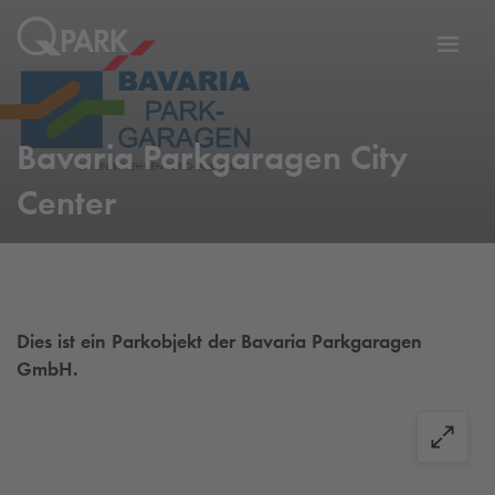
Zur
ation
Navig
eln
wechs
Bavaria Parkgaragen City
Center
Dies ist ein Parkobjekt der Bavaria Parkgaragen
GmbH.