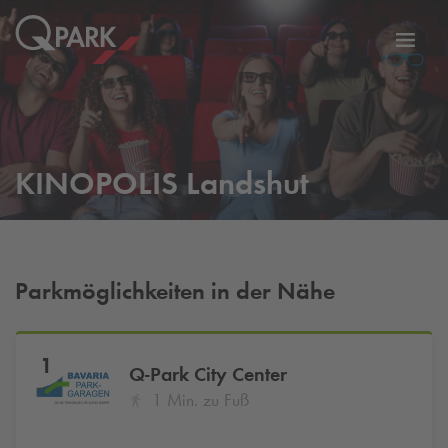
Zur
ation
Navig
eln
wechs
KINOPOLIS Landshut
Parkmöglichkeiten in der Nähe
1
Q-Park
City Center
1 Min. zu Fuß