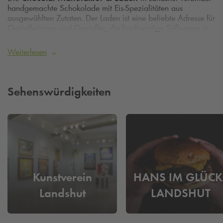
handgemachte Schokolade mit Eis‑Spezialitäten aus
ausgewählten Zutaten. Der Laden ist eine beliebte Adresse für
Genießerinnen und Genießer, die hochwertige Süßwaren in
zentraler Lage suchen.
Weiterlesen
Komfortabel parken im Q‑Park City Center
Für den Besuch der Chocolat Manufaktur bietet das
Q‑Park
City Center
eine praktische Parkmöglichkeit in der Nähe der
Innenstadt.
Sehenswürdigkeiten
Kunstverein
HANS IM GLÜCK 
Landshut
LANDSHUT