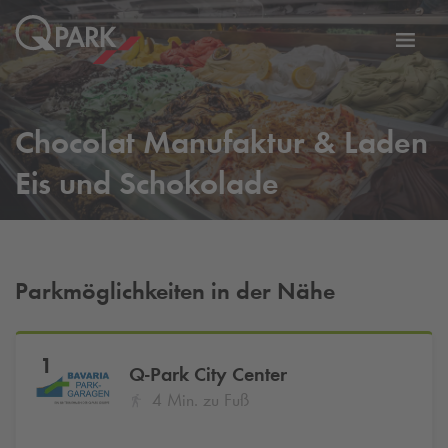
Zur
ation
Navig
eln
wechs
Chocolat Manufaktur & Laden
Eis und Schokolade
Parkmöglichkeiten in der Nähe
1
Q-Park
City Center
4 Min. zu Fuß