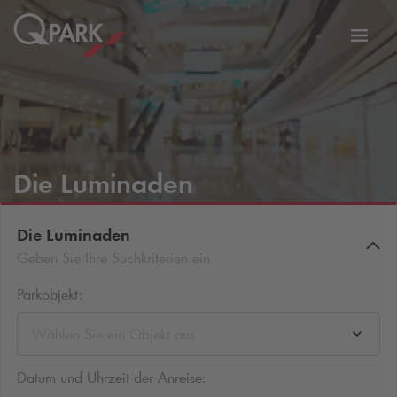
Zur
ation
Navig
eln
wechs
Die Luminaden
Die Luminaden
Geben Sie Ihre Suchkriterien ein
Parkobjekt:
Wählen Sie ein Objekt aus
Datum und Uhrzeit der Anreise: