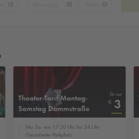
n
r
für nur
Theater-Tarif Montag-
9
3
€
Samstag Dammstraße
Mo.-Sa. von 17:30 Uhr bis 24 Uhr
Garantierter Parkplatz