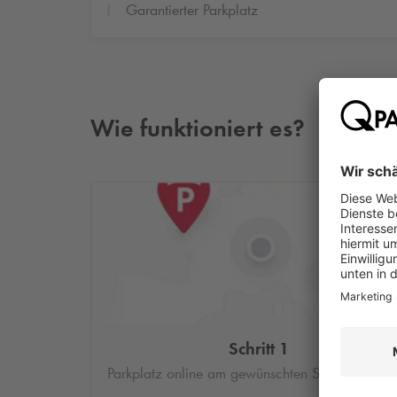
Garantierter Parkplatz
Wie funktioniert es?
Schritt 1
Parkplatz online am gewünschten Standort buc