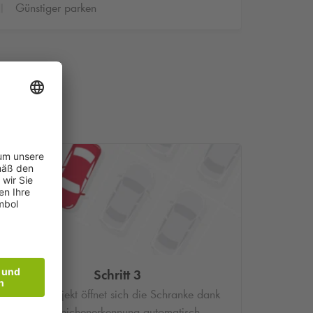
Günstiger parken
Schritt 3
Im Parkobjekt öffnet sich die Schranke dank
Kennzeichenerkennung automatisch.