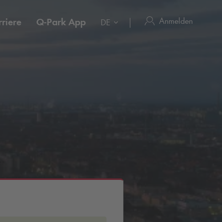
Anmelden
riere
Q-Park
App
DE