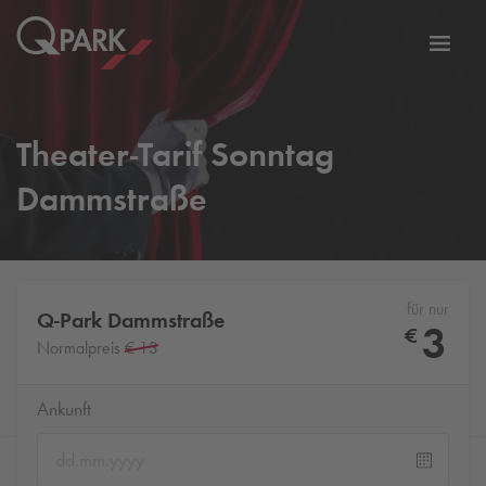
Zur
ation
Navig
eln
wechs
Theater-Tarif Sonntag
Dammstraße
für nur
Q-Park
Dammstraße
3
€
Normalpreis
€ 13
Ankunft