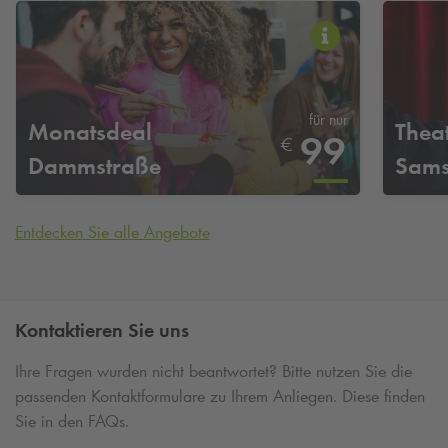
für nur
Monatsdeal
Theat
99
€
Dammstraße
Sams
Entdecken Sie alle Angebote
Kontaktieren Sie uns
Ihre Fragen wurden nicht beantwortet? Bitte nutzen Sie die
passenden Kontaktformulare zu Ihrem Anliegen. Diese finden
Sie in den FAQs.