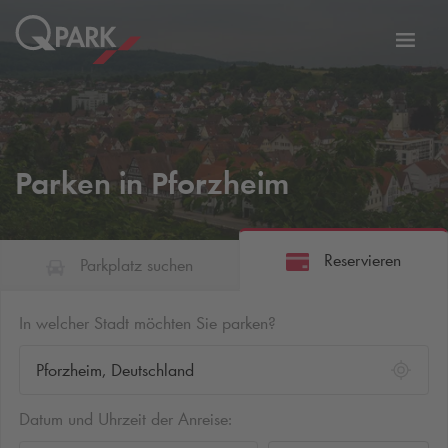
Zur
ation
Navig
eln
wechs
Parken in Pforzheim
Reservieren
Parkplatz suchen
In welcher Stadt möchten Sie parken?
Datum und Uhrzeit der Anreise: