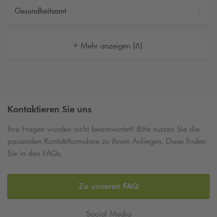
Kapazitäten direkt ansteuern können und zum
Gesundheitsamt
Einkaufsvergnügen bzw. zu kulturellen Veranstaltungen
durchstarten können. Auch für Dauerparker bieten wir
attraktive Angebote für das Parken in Pforzheim, um für sich
+ Mehr anzeigen (6)
über Ihre Geschäftskontakte einen festen Parkplatz in einem
Parkhaus oder einer Tiefgarage zu sichern. Nehmen Sie
einfach Kontakt zu uns auf, wenn Sie an einer
maßgeschneiderten Lösung für das Parken in Pforzheim
interessiert sind.
Kontaktieren Sie uns
Ihre Fragen wurden nicht beantwortet? Bitte nutzen Sie die
passenden Kontaktformulare zu Ihrem Anliegen. Diese finden
Sie in den FAQs.
Zu unseren FAQ
Social Media