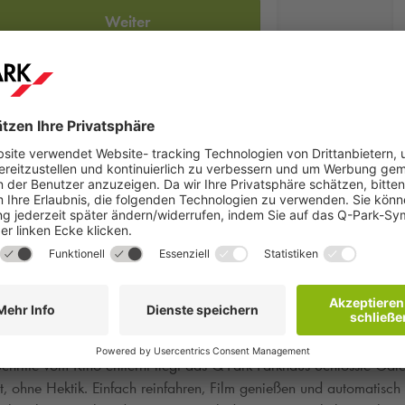
Weiter
o – hier wird jeder Besuch zum besonderen Theater-Erlebnis. Die 
egal ob Blockbuster, Arthouse oder Eventkino.
hritte vom Kino entfernt liegt das
Q-Park
Parkhaus Schlössle Gal
cket, ohne Hektik. Einfach reinfahren, Film genießen und automatisch