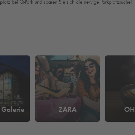
lplatz bei
Q-Park
und sparen Sie sich die nervige Parkplatzsuche!
 Galerie
ZARA
OH