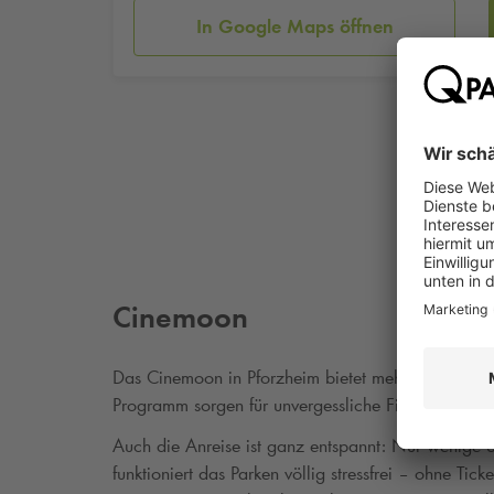
In Google Maps öffnen
Cinemoon
Das Cinemoon in Pforzheim bietet mehr als nur Kin
Programm sorgen für unvergessliche Filmabende – 
Auch die Anreise ist ganz entspannt: Nur wenige Sc
funktioniert das Parken völlig stressfrei – ohne Ti