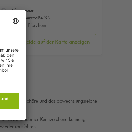
Cinemoon
Zerrennerstraße 35
75172 Pforzheim
Parkobjekte auf der Karte anzeigen
stilvolle Atmosphäre und das abwechslungsreiche
erie. Dank moderner Kennzeichenerkennung
 wieder rausfahren.