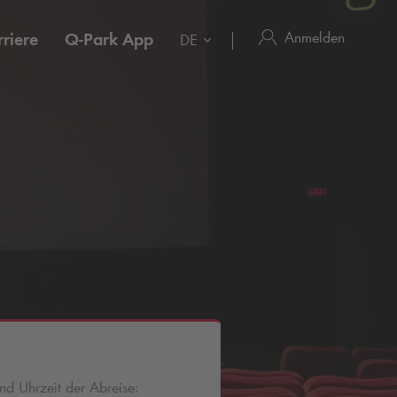
Anmelden
riere
Q-Park
App
DE
d Uhrzeit der Abreise: