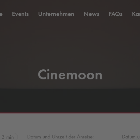
e
Events
Unternehmen
News
FAQs
Kar
Cinemoon
Datum und Uhrzeit der Anreise:
Datum un
3 min