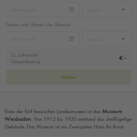
hh:mm
Datum und Uhrzeit der Abreise:
hh:mm
Zu zahlender
-
€
Gesamtbetrag
Weiter
Eines der fünf hessischen Landesmuseen ist das
Museum
Wiesbaden
. Von 1912 bis 1920 entstand das dreiflügelige
Gebäude. Das Museum ist ein Zweispaten Haus für Kunst
und Natur. Es präsentiert auf rund 7000 Quadratmetern den