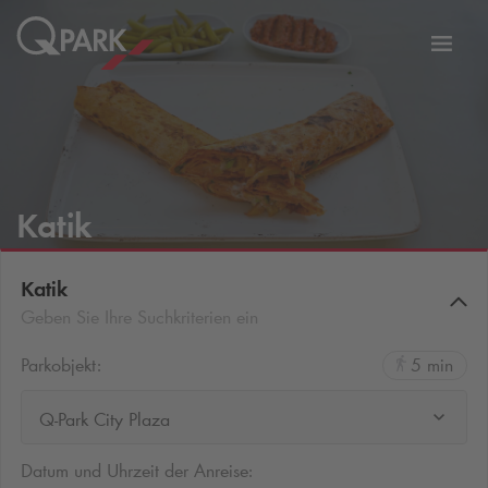
Zur
ation
Navig
eln
wechs
Katik
Katik
Geben Sie Ihre Suchkriterien ein
Parkobjekt:
5 min
Q-Park City Plaza
Datum und Uhrzeit der Anreise: