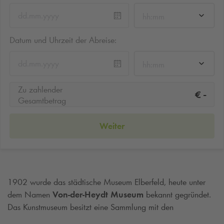
hh:mm
Datum und Uhrzeit der Abreise:
hh:mm
Zu zahlender
-
€
Gesamtbetrag
Weiter
1902 wurde das städtische Museum Elberfeld, heute unter
dem Namen
Von-der-Heydt Museum
bekannt gegründet.
Das Kunstmuseum besitzt eine Sammlung mit den
verschiedensten Skulpturen, Grafiken, Gemälden und