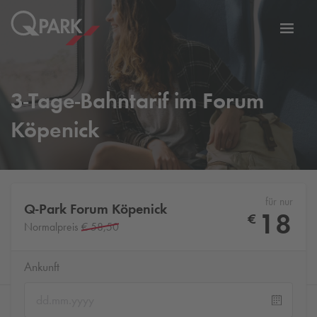
Zur
ation
Navig
eln
wechs
3-Tage-Bahntarif im Forum
Köpenick
für nur
Q-Park
Forum Köpenick
18
€
Normalpreis
€ 58,50
Ankunft