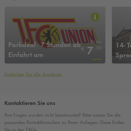
für nur
Parkdeal - 7 Stunden ab
14- T
7
,
50
€
Einfahrt am
Spre
Heimspieltag von Union
Berlin
Entdecken Sie alle Angebote
Kontaktieren Sie uns
Ihre Fragen wurden nicht beantwortet? Bitte nutzen Sie die
passenden Kontaktformulare zu Ihrem Anliegen. Diese finden
Sie in den FAQs.