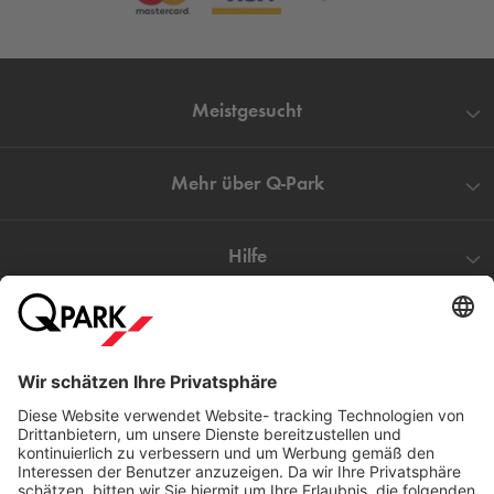
Meistgesucht
Mehr über
Q-Park
Hilfe
Direkt zum
Download