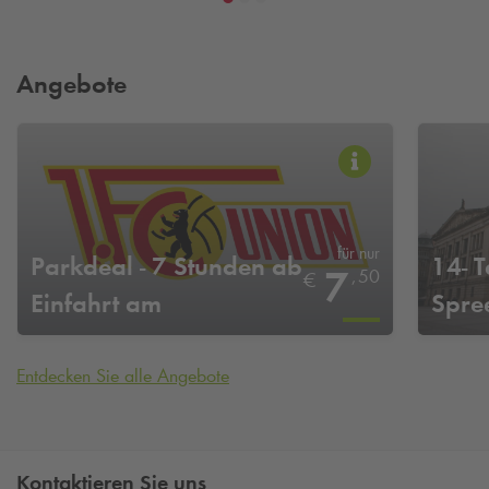
Angebote
für nur
Parkdeal - 7 Stunden ab
14- T
7
,
50
€
Einfahrt am
Spre
Heimspieltag von Union
Berlin
Entdecken Sie alle Angebote
Kontaktieren Sie uns