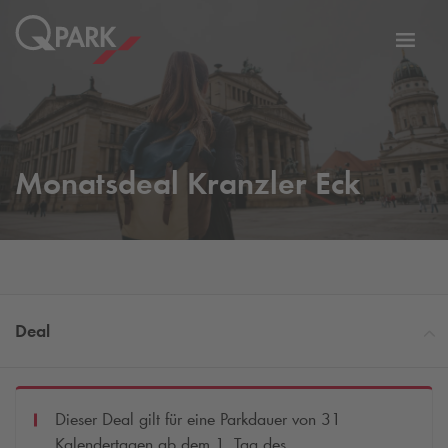
Zur
ation
Navig
eln
wechs
Monatsdeal Kranzler Eck
Deal
Dieser Deal gilt für eine Parkdauer von 31
Kalendertagen ab dem 1. Tag des